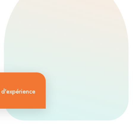
pression intraoculaire, OCT et
autres tests pour un suivi
complet.
 d'expérience