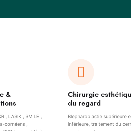
ie &
Chirurgie esthétiq
tions
du regard
KR , LASIK , SMILE ,
Blepharoplastie supérieure e
ra-cornéens ,
inférieure, traitement du cer