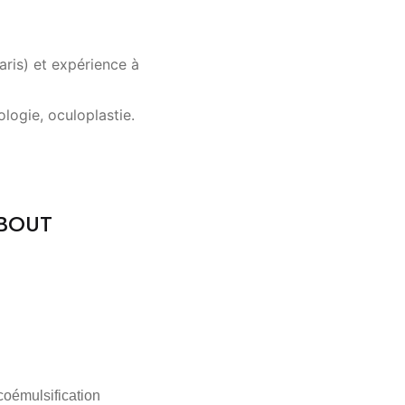
ris) et expérience à
ologie, oculoplastie.
QBOUT
coémulsification