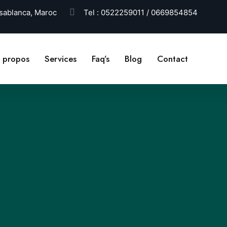
ablanca, Maroc
Tel :
0522259011 / 0669854854
 propos
Services
Faq’s
Blog
Contact