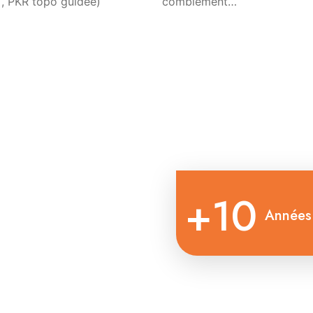
 , PKR topo guidée)
comblement…
+10
Années