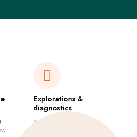
ue
Explorations &
diagnostics
t
Examens de haute précision :
ne,
imagerie rétinienne, fond d’œil,