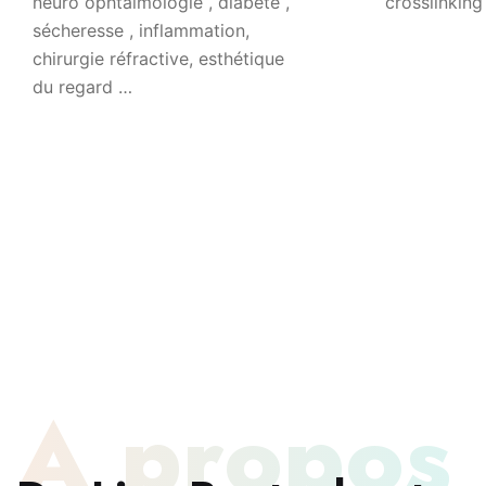
neuro ophtalmologie , diabète ,
crosslinking
sécheresse , inflammation,
chirurgie réfractive, esthétique
du regard …
À propos