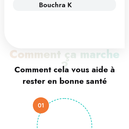
Bouchra K
Comment ça marche
?
Comment cela vous aide à
rester en bonne santé
01