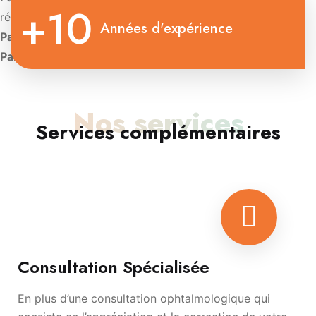
+10
rétinienne
Années d'expérience
Paris:
Diplôme d’Université de Contactologie.
Paris:
Diplôme d’oculoplastie esthétique
Nos services
Services complémentaires
Consultation Spécialisée
En plus d’une consultation ophtalmologique qui