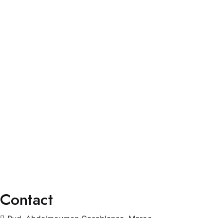
Services
Faq’s
Contact
Services
Consultation Spécialisée
Chirurgies
Orthoptie
Exploration
Traitements
Contact