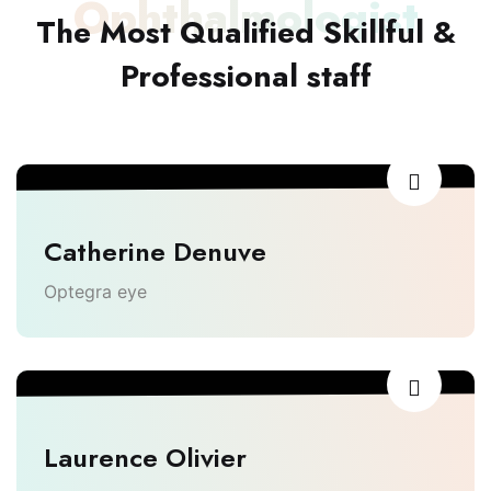
Ophthalmologist
The Most Qualified Skillful &
Professional staff
Catherine Denuve
Optegra eye
Laurence Olivier