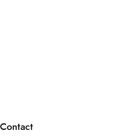
Services
Faq’s
Contact
Services
Consultation Spécialisée
Chirurgies
Orthoptie
Exploration
Traitements
Contact