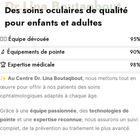
Dr.Lina Boutaqbout
Des soins oculaires de qualité
pour enfants et adultes
👩‍⚕️ Équipe dévouée
95
🔬 Équipements de pointe
90
🏆 Expertise médicale
98
✨
Au Centre Dr. Lina Boutaqbout
, nous mettons tout en
œuvre pour offrir à nos patients des soins
ophtalmologiques adaptés à chaque âge.
Grâce à une
équipe passionnée
, des
technologies de
pointe
et une
expertise reconnue
, nous assurons un suivi
complet, de la prévention au traitement le plus avancé.