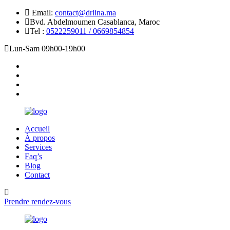
Email:
contact@drlina.ma
Bvd. Abdelmoumen Casablanca, Maroc
Tel :
0522259011 / 0669854854
Lun-Sam 09h00-19h00
Accueil
À propos
Services
Faq’s
Blog
Contact
Prendre rendez-vous