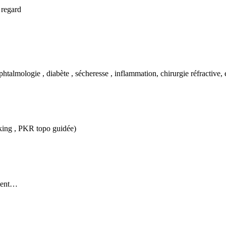
 regard
htalmologie , diabète , sécheresse , inflammation, chirurgie réfractive,
king , PKR topo guidée)
ement…