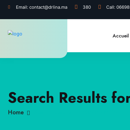
Email:
contact@drlina.ma
380
Call:
06698
Accueil
Search Results f
Home
Search Results for 83634274061