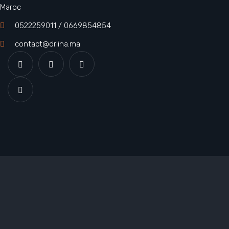
Maroc
0522259011 / 0669854854
contact@drlina.ma