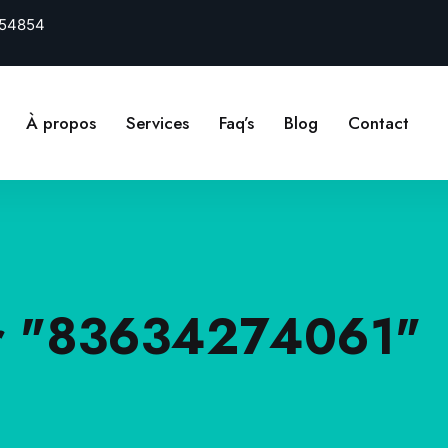
54854
À propos
Services
Faq’s
Blog
Contact
or "83634274061"