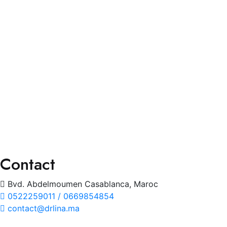
Contact
Services
Consultation Spécialisée
Chirurgies
Orthoptie
Exploration
Traitements
Contact
Bvd. Abdelmoumen Casablanca, Maroc
0522259011 / 0669854854
contact@drlina.ma