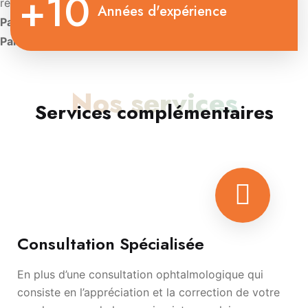
+10
rétinienne
Années d'expérience
Paris:
Diplôme d’Université de Contactologie.
Paris:
Diplôme d’oculoplastie esthétique
Nos services
Services complémentaires
Consultation Spécialisée
En plus d’une consultation ophtalmologique qui
consiste en l’appréciation et la correction de votre