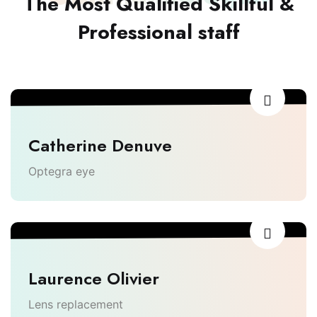
The Most Qualified Skillful &
Professional staff
Catherine Denuve
Optegra eye
Laurence Olivier
Lens replacement