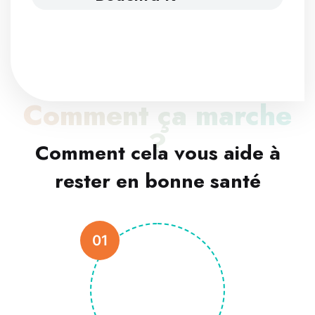
Comment ça marche
?
Comment cela vous aide à
rester en bonne santé
01