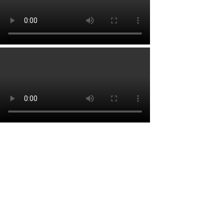
Lien rapide
Accueil
À propos
Services
Faq’s