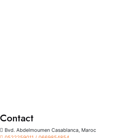
Faq’s
Contact
Services
Consultation Spécialisée
Chirurgies
Orthoptie
Exploration
Traitements
Contact
Bvd. Abdelmoumen Casablanca, Maroc
0522259011 / 0669854854