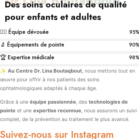
Dr.Lina Boutaqbout
Des soins oculaires de qualité
pour enfants et adultes
👩‍⚕️ Équipe dévouée
95
🔬 Équipements de pointe
90
🏆 Expertise médicale
98
✨
Au Centre Dr. Lina Boutaqbout
, nous mettons tout en
œuvre pour offrir à nos patients des soins
ophtalmologiques adaptés à chaque âge.
Grâce à une
équipe passionnée
, des
technologies de
pointe
et une
expertise reconnue
, nous assurons un suivi
complet, de la prévention au traitement le plus avancé.
Suivez-nous sur Instagram