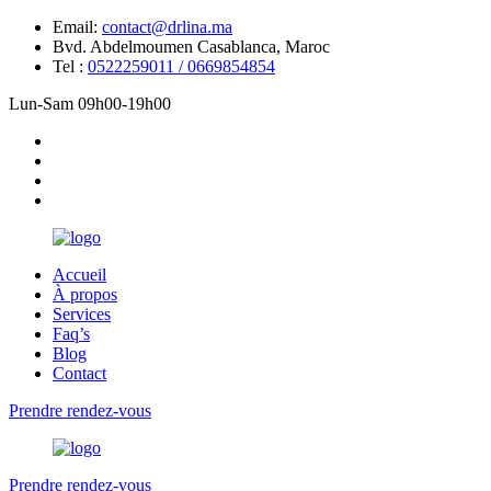
Email:
contact@drlina.ma
Bvd. Abdelmoumen Casablanca, Maroc
Tel :
0522259011 / 0669854854
Lun-Sam 09h00-19h00
Accueil
À propos
Services
Faq’s
Blog
Contact
Prendre rendez-vous
Prendre rendez-vous