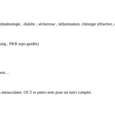
htalmologie , diabète , sécheresse , inflammation, chirurgie réfractive,
king , PKR topo guidée)
ement…
 intraoculaire, OCT et autres tests pour un suivi complet.