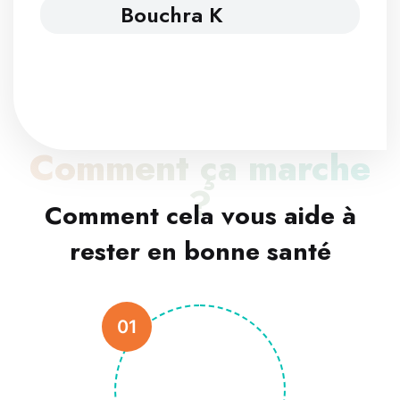
Bouchra K
Comment ça marche
?
Comment cela vous aide à
rester en bonne santé
01