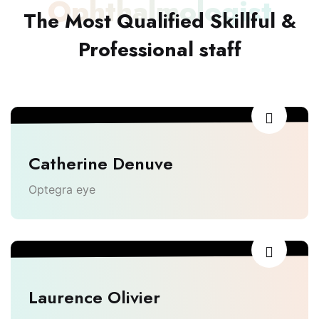
Ophthalmologist
The Most Qualified Skillful &
Professional staff
Catherine Denuve
Optegra eye
Laurence Olivier