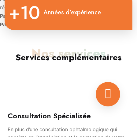
+10
rétinienne
Années d'expérience
Paris:
Diplôme d’Université de Contactologie.
Paris:
Diplôme d’oculoplastie esthétique
Nos services
Services complémentaires
Consultation Spécialisée
En plus d’une consultation ophtalmologique qui