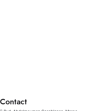
Services
Faq’s
Contact
Services
Consultation Spécialisée
Chirurgies
Orthoptie
Exploration
Traitements
Contact