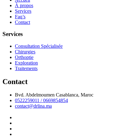
À propos
Services
Faq’s
Contact
Services
Consultation Spécialisée
Chirurgies
Orthoptie
Exploration
Traitements
Contact
Bvd. Abdelmoumen Casablanca, Maroc
0522259011 / 0669854854
contact@drlina.ma