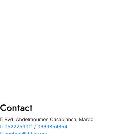
Faq’s
Contact
Services
Consultation Spécialisée
Chirurgies
Orthoptie
Exploration
Traitements
Contact
Bvd. Abdelmoumen Casablanca, Maroc
0522259011 / 0669854854
contact@drlina.ma