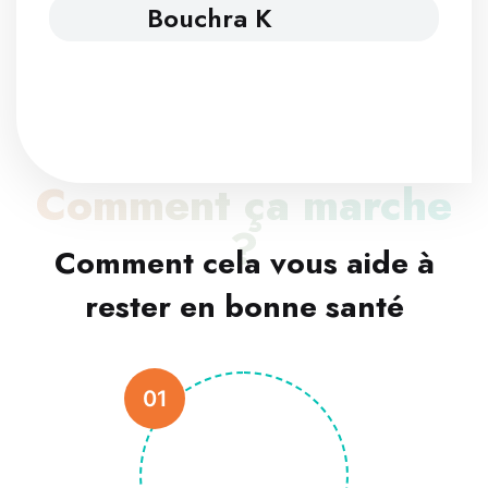
Bouchra K
Comment ça marche
?
Comment cela vous aide à
rester en bonne santé
01