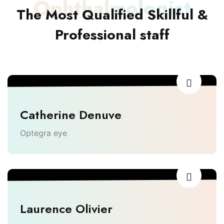
Ophthalmologist
The Most Qualified Skillful &
Professional staff
Catherine Denuve
Optegra eye
Laurence Olivier