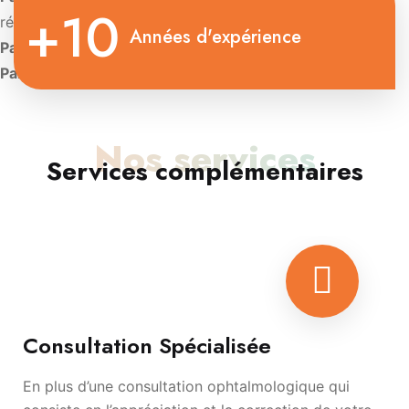
+10
rétinienne
Années d'expérience
Paris:
Diplôme d’Université de Contactologie.
Paris:
Diplôme d’oculoplastie esthétique
Nos services
Services complémentaires
Consultation Spécialisée
En plus d’une consultation ophtalmologique qui