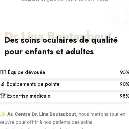
Dr.Lina Boutaqbout
Des soins oculaires de qualité
pour enfants et adultes
👩‍⚕️ Équipe dévouée
95
🔬 Équipements de pointe
90
🏆 Expertise médicale
98
✨
Au Centre Dr. Lina Boutaqbout
, nous mettons tout en
œuvre pour offrir à nos patients des soins