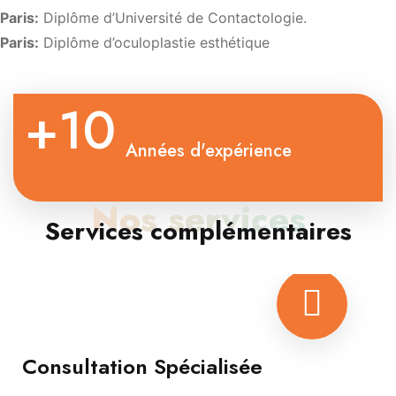
Paris:
Diplôme d’Université de Contactologie.
Paris:
Diplôme d’oculoplastie esthétique
+10
Années d'expérience
Nos services
Services complémentaires
Consultation Spécialisée