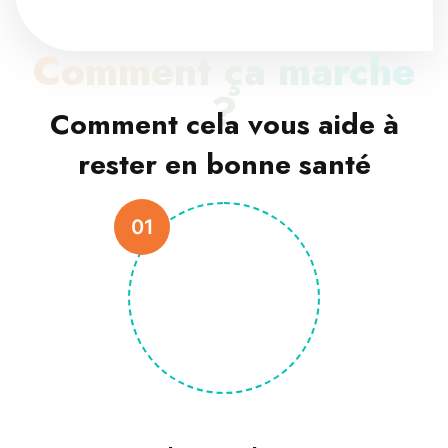
Comment ça marche
?
Comment cela vous aide à
rester en bonne santé
01