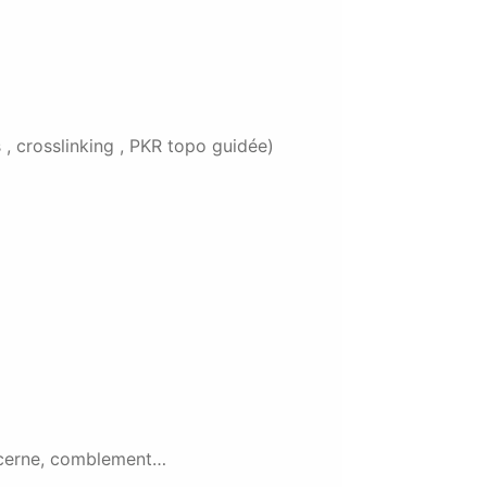
 , crosslinking , PKR topo guidée)
u cerne, comblement…