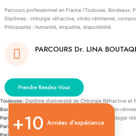
Parcours professionnel en France (Toulouse, Bordeaux, Par
Diplômes : chirurgie réfractive, vitréo-rétinienne, contact
Philosophie : humanité, empathie, disponibilité.
PARCOURS Dr. LINA BOUTA
Prendre Rendez-Vous
Toulouse:
Diplôme d’université de Chirurgie Réfractive et 
Bordeaux:
Diplôme d’Université de Chirurgie vitréo-rétini
+10
Paris:
Diplôme d’Université d’Imagerie et de pathologie rét
Années d'expérience
Paris:
Diplôme d’Université de Contactologie.
Paris:
Diplôme d’oculoplastie esthétique