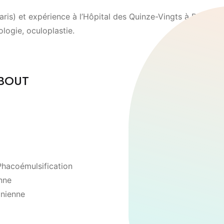
is) et expérience à l’Hôpital des Quinze-Vingts à Paris.
ologie, oculoplastie.
QBOUT
Phacoémulsification
enne
inienne