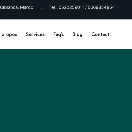
ablanca, Maroc
Tel :
0522259011 / 0669854854
 propos
Services
Faq’s
Blog
Contact