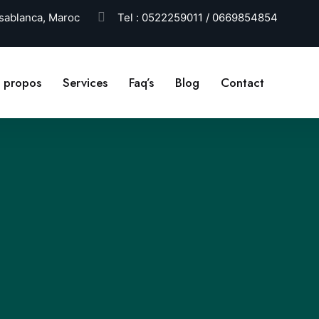
ablanca, Maroc
Tel :
0522259011 / 0669854854
 propos
Services
Faq’s
Blog
Contact