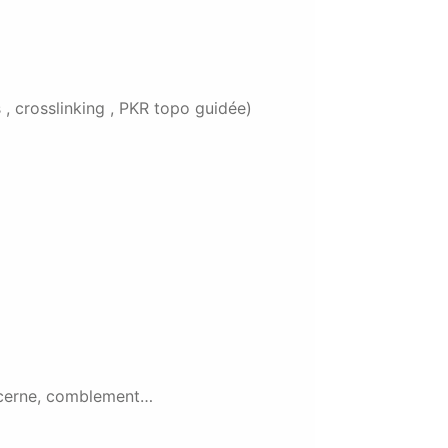
 , crosslinking , PKR topo guidée)
u cerne, comblement…