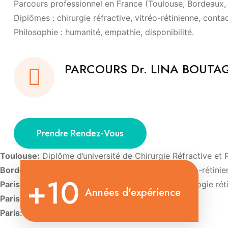
Parcours professionnel en France (Toulouse, Bordeaux, P
Diplômes : chirurgie réfractive, vitréo-rétinienne, conta
Philosophie : humanité, empathie, disponibilité.
PARCOURS Dr. LINA BOUT
Prendre Rendez-Vous
Toulouse:
Diplôme d’université de Chirurgie Réfractive et 
Bordeaux:
Diplôme d’Université de Chirurgie vitréo-rétini
+10
Paris:
Diplôme d’Université d’Imagerie et de pathologie rét
Années d'expérience
Paris:
Diplôme d’Université de Contactologie.
Paris:
Diplôme d’oculoplastie esthétique