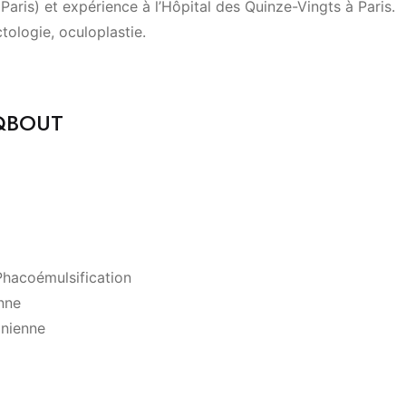
aris) et expérience à l’Hôpital des Quinze-Vingts à Paris.
ctologie, oculoplastie.
AQBOUT
Phacoémulsification
enne
inienne