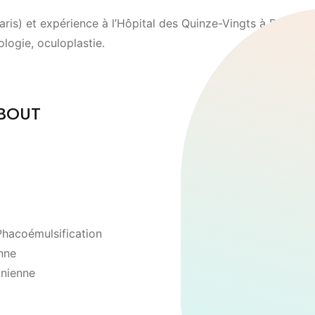
is) et expérience à l’Hôpital des Quinze-Vingts à Paris.
ologie, oculoplastie.
QBOUT
Phacoémulsification
enne
inienne