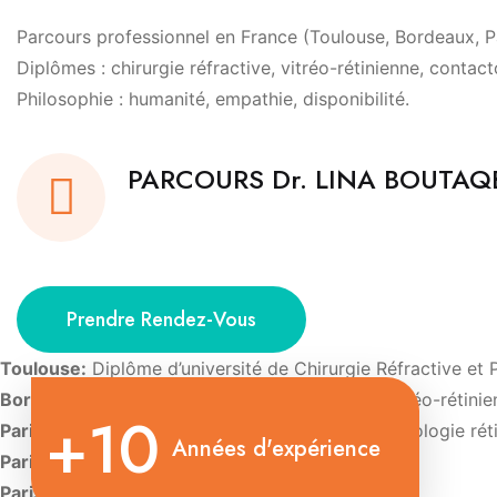
Parcours professionnel en France (Toulouse, Bordeaux, Par
Diplômes : chirurgie réfractive, vitréo-rétinienne, contact
Philosophie : humanité, empathie, disponibilité.
PARCOURS Dr. LINA BOUTA
Prendre Rendez-Vous
Toulouse:
Diplôme d’université de Chirurgie Réfractive et 
Bordeaux:
Diplôme d’Université de Chirurgie vitréo-rétini
+10
Paris:
Diplôme d’Université d’Imagerie et de pathologie rét
Années d'expérience
Paris:
Diplôme d’Université de Contactologie.
Paris:
Diplôme d’oculoplastie esthétique