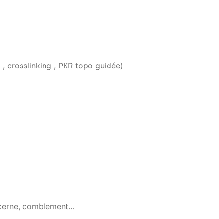
 , crosslinking , PKR topo guidée)
u cerne, comblement…