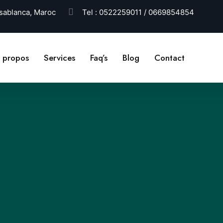
ablanca, Maroc
Tel :
0522259011 / 0669854854
 propos
Services
Faq’s
Blog
Contact