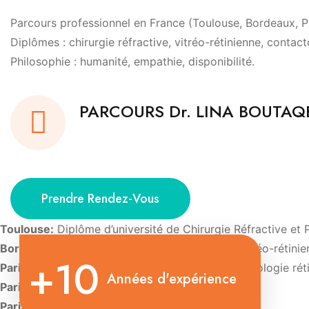
Parcours professionnel en France (Toulouse, Bordeaux, Par
Diplômes : chirurgie réfractive, vitréo-rétinienne, contact
Philosophie : humanité, empathie, disponibilité.
PARCOURS Dr. LINA BOUTA
Prendre Rendez-Vous
Toulouse:
Diplôme d’université de Chirurgie Réfractive et 
Bordeaux:
Diplôme d’Université de Chirurgie vitréo-rétini
+10
Paris:
Diplôme d’Université d’Imagerie et de pathologie rét
Années d'expérience
Paris:
Diplôme d’Université de Contactologie.
Paris:
Diplôme d’oculoplastie esthétique