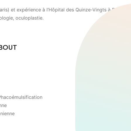
is) et expérience à l’Hôpital des Quinze-Vingts à Paris.
ologie, oculoplastie.
QBOUT
Phacoémulsification
enne
inienne