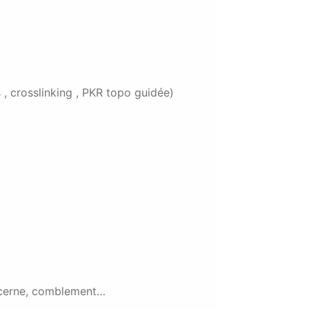
 , crosslinking , PKR topo guidée)
u cerne, comblement…