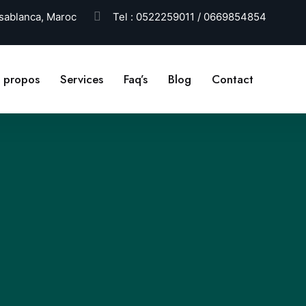
ablanca, Maroc
Tel :
0522259011 / 0669854854
 propos
Services
Faq’s
Blog
Contact