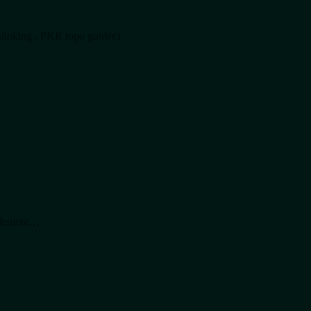
slinking , PKR topo guidée)
mblement…