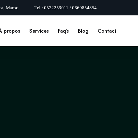
ca, Maroc
Tel :
0522259011 / 0669854854
À propos
Services
Faq’s
Blog
Contact