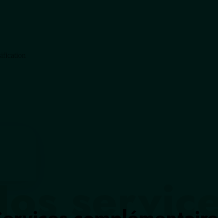
ification
os servic