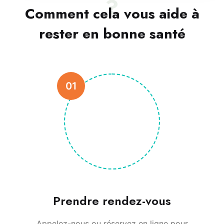
?
Comment cela vous aide à
rester en bonne santé
01
Prendre rendez-vous
Appelez-nous ou réservez en ligne pour