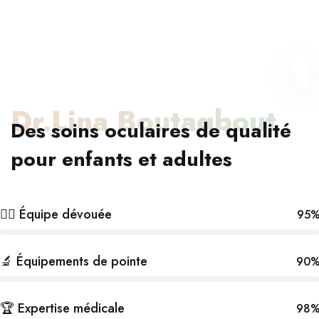
Dr.Lina Boutaqbout
Des soins oculaires de qualité
pour enfants et adultes
👩‍⚕️ Équipe dévouée
95
🔬 Équipements de pointe
90
🏆 Expertise médicale
98