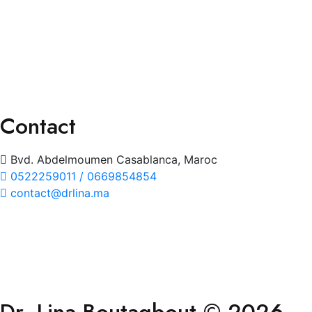
Chirurgies
Orthoptie
Exploration
Traitements
Contact
Bvd. Abdelmoumen Casablanca, Maroc
0522259011 / 0669854854
contact@drlina.ma
Dr. Lina Boutaqbout © 2026