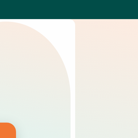
Explorations &
diagnostics
xamens de haute précision :
magerie rétinienne, fond
’œil, pression intraoculaire,
CT et autres tests pour un
uivi complet.