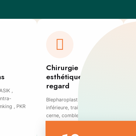
Chirurgie
ns
esthétique du
regard
ASIK ,
E
ntra-
i
Blepharoplastie supérieure et
inking , PKR
d
inférieure, traitement du
O
cerne, comblement…
s