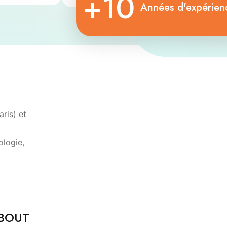
+10
Années d'expérien
ris) et
ologie,
QBOUT