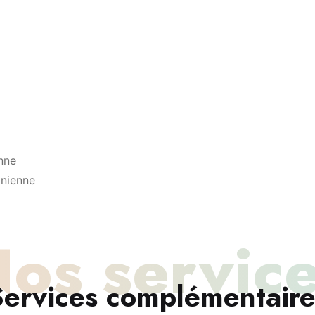
enne
inienne
os servic
Services complémentaire