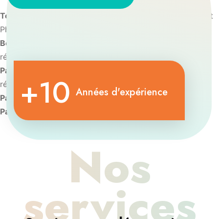
Toulouse:
Diplôme d’université de Chirurgie Réfractive et
Phacoémulsification
Bordeaux:
Diplôme d’Université de Chirurgie vitréo-
rétinienne
Paris:
Diplôme d’Université d’Imagerie et de pathologie
+10
rétinienne
Années d'expérience
Paris:
Diplôme d’Université de Contactologie.
Paris:
Diplôme d’oculoplastie esthétique
Nos
services