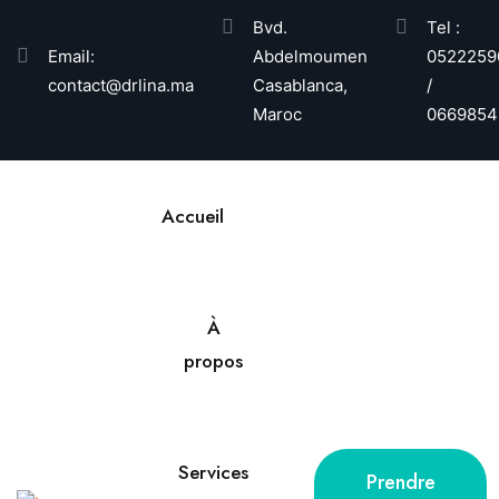
Bvd.
Tel :
Email:
Abdelmoumen
0522259
contact@drlina.ma
Casablanca,
/
Maroc
0669854
Accueil
À
propos
Services
Prendre