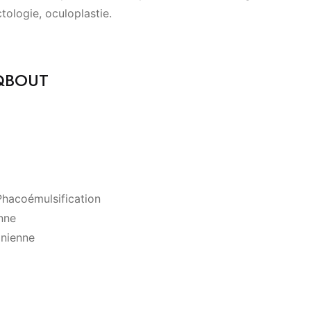
ctologie, oculoplastie.
AQBOUT
Phacoémulsification
enne
inienne