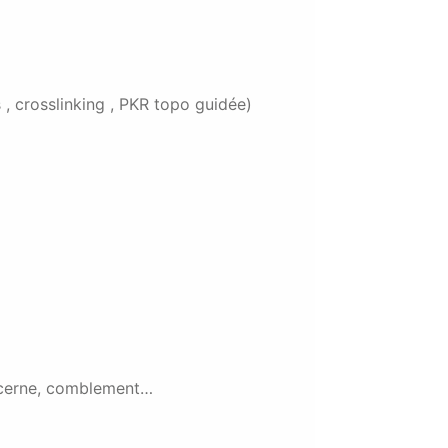
 , crosslinking , PKR topo guidée)
u cerne, comblement…