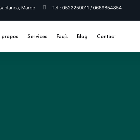
ablanca, Maroc
Tel :
0522259011 / 0669854854
 propos
Services
Faq’s
Blog
Contact