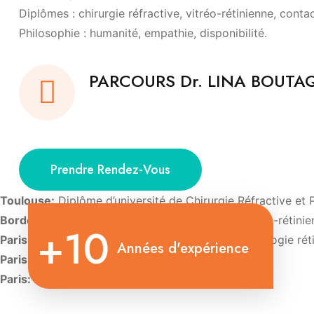
Diplômes : chirurgie réfractive, vitréo-rétinienne, conta
Philosophie : humanité, empathie, disponibilité.
PARCOURS Dr. LINA BOUT
Prendre Rendez-Vous
Toulouse:
Diplôme d’université de Chirurgie Réfractive et 
Bordeaux:
Diplôme d’Université de Chirurgie vitréo-rétini
+10
Paris:
Diplôme d’Université d’Imagerie et de pathologie rét
Années d'expérience
Paris:
Diplôme d’Université de Contactologie.
Paris:
Diplôme d’oculoplastie esthétique