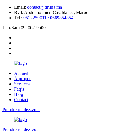
Email:
contact@drlina.ma
Bvd. Abdelmoumen Casablanca, Maroc
Tel :
0522259011 / 0669854854
Lun-Sam 09h00-19h00
Accueil
À propos
Services
Faq’s
Blog
Contact
Prendre rendez-vous
Prendre rendez-vous