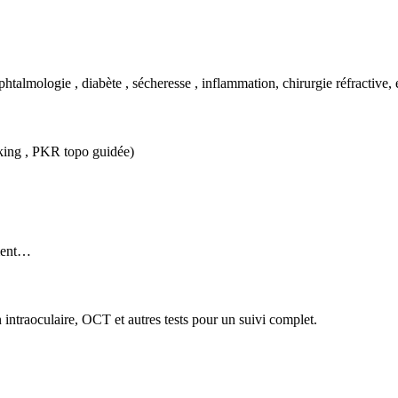
htalmologie , diabète , sécheresse , inflammation, chirurgie réfractive,
king , PKR topo guidée)
ement…
 intraoculaire, OCT et autres tests pour un suivi complet.