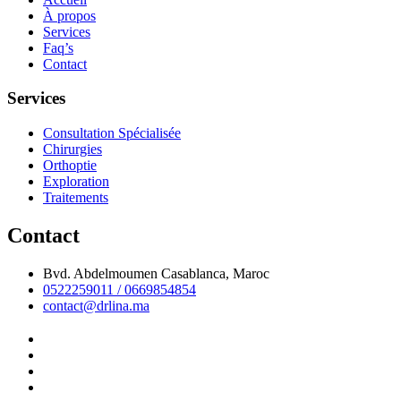
À propos
Services
Faq’s
Contact
Services
Consultation Spécialisée
Chirurgies
Orthoptie
Exploration
Traitements
Contact
Bvd. Abdelmoumen Casablanca, Maroc
0522259011 / 0669854854
contact@drlina.ma