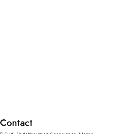
Services
Faq’s
Contact
Services
Consultation Spécialisée
Chirurgies
Orthoptie
Exploration
Traitements
Contact