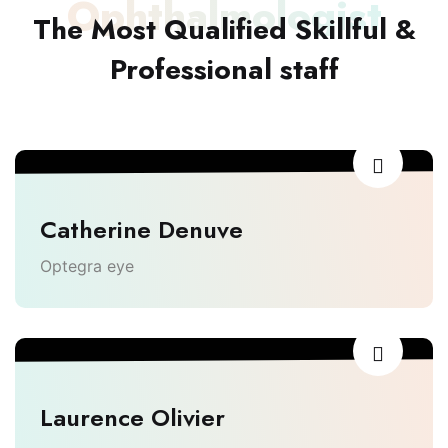
Ophthalmologist
The Most Qualified Skillful &
Professional staff
Catherine Denuve
Optegra eye
Laurence Olivier