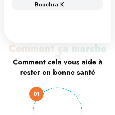
Bouchra K
Comment ça marche
?
Comment cela vous aide à
rester en bonne santé
01