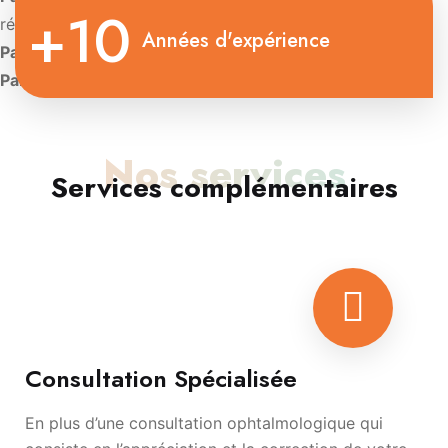
+10
rétinienne
Années d'expérience
Paris:
Diplôme d’Université de Contactologie.
Paris:
Diplôme d’oculoplastie esthétique
Nos services
Services complémentaires
Consultation Spécialisée
En plus d’une consultation ophtalmologique qui