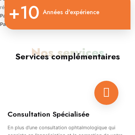
+10
rétinienne
Années d'expérience
Paris:
Diplôme d’Université de Contactologie.
Paris:
Diplôme d’oculoplastie esthétique
Nos services
Services complémentaires
Consultation Spécialisée
En plus d’une consultation ophtalmologique qui