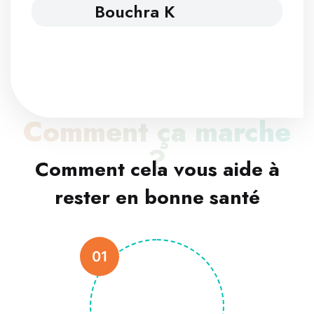
Bouchra K
Comment ça marche
?
Comment cela vous aide à
rester en bonne santé
01