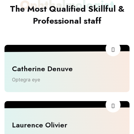
Ophthalmologist
The Most Qualified Skillful &
Professional staff
Catherine Denuve
Optegra eye
Laurence Olivier