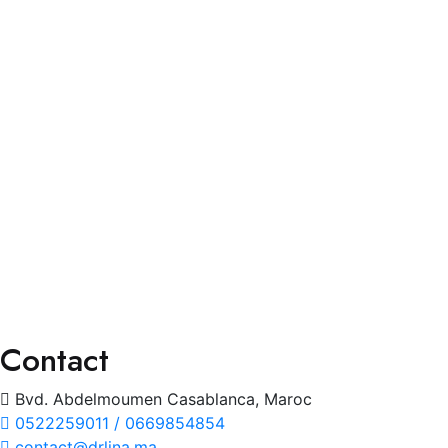
Faq’s
Contact
Services
Consultation Spécialisée
Chirurgies
Orthoptie
Exploration
Traitements
Contact
Bvd. Abdelmoumen Casablanca, Maroc
0522259011 / 0669854854
contact@drlina.ma