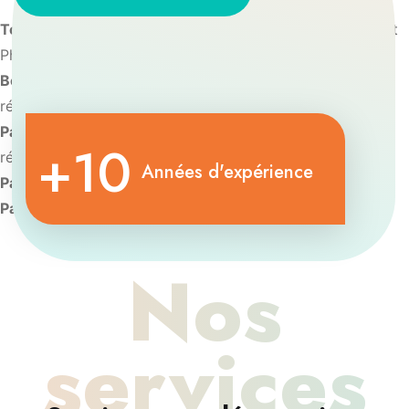
Toulouse:
Diplôme d’université de Chirurgie Réfractive et
Phacoémulsification
Bordeaux:
Diplôme d’Université de Chirurgie vitréo-
rétinienne
Paris:
Diplôme d’Université d’Imagerie et de pathologie
+10
rétinienne
Années d'expérience
Paris:
Diplôme d’Université de Contactologie.
Paris:
Diplôme d’oculoplastie esthétique
Nos
services