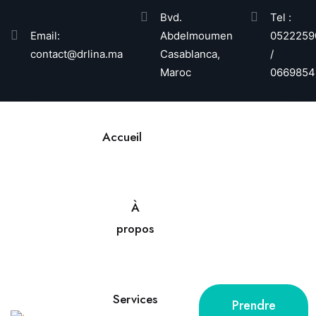
Bvd.
Tel :
Email:
Abdelmoumen
0522259
contact@drlina.ma
Casablanca,
/
Maroc
0669854
Accueil
À
propos
Services
Prendre