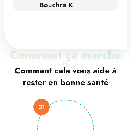
Bouchra K
Comment ça marche
?
Comment cela vous aide à
rester en bonne santé
01