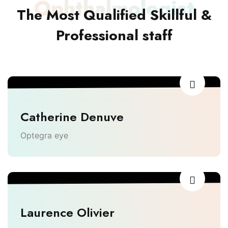
Ophthalmologist
The Most Qualified Skillful &
Professional staff
Catherine Denuve
Optegra eye
Laurence Olivier