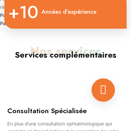
+10
rétinienne
Années d'expérience
Paris:
Diplôme d’Université de Contactologie.
Paris:
Diplôme d’oculoplastie esthétique
Nos services
Services complémentaires
Consultation Spécialisée
En plus d’une consultation ophtalmologique qui