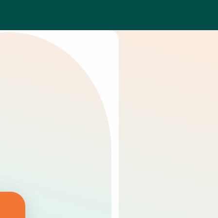
Explorations &
diagnostics
xamens de haute précision :
magerie rétinienne, fond
’œil, pression intraoculaire,
CT et autres tests pour un
uivi complet.