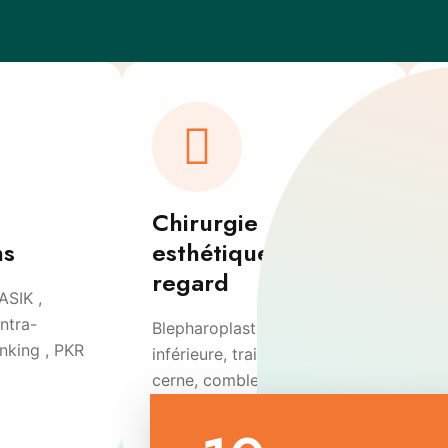
Chirurgie
ns
esthétique du
regard
ASIK ,
E
ntra-
i
Blepharoplastie supérieure et
inking , PKR
d
inférieure, traitement du
O
cerne, comblement…
s