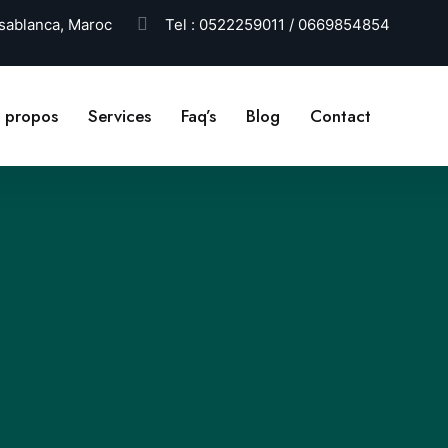
ablanca, Maroc
Tel :
0522259011 / 0669854854
 propos
Services
Faq’s
Blog
Contact