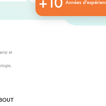
+10
Années d'expérien
ris) et
ologie,
QBOUT