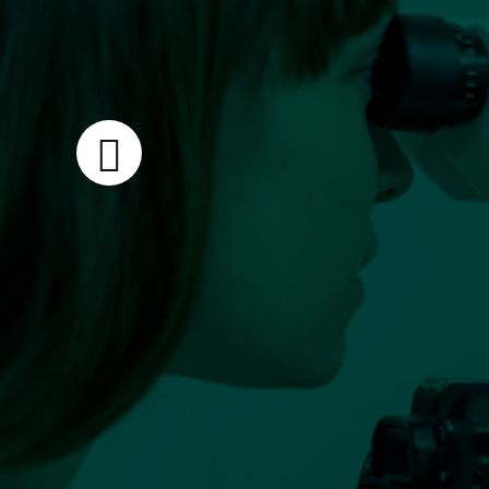
V
Notre ce