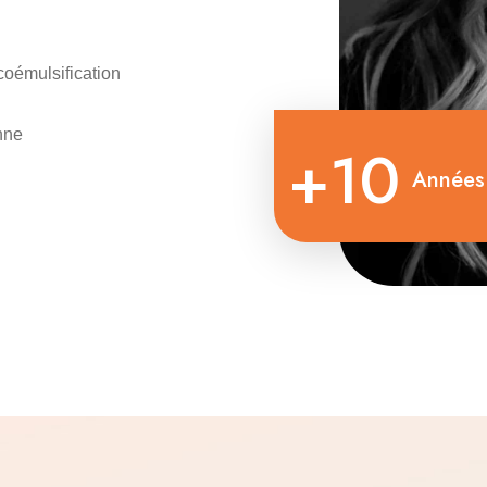
coémulsification
nne
+10
Années