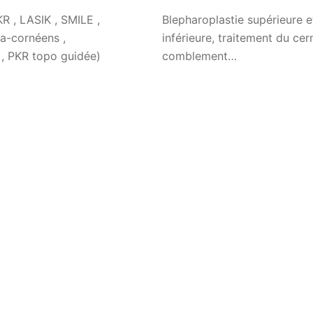
KR , LASIK , SMILE ,
Blepharoplastie supérieure e
ra-cornéens ,
inférieure, traitement du cer
 , PKR topo guidée)
comblement…