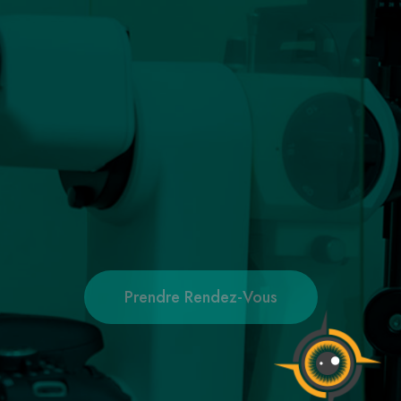
oir clair , viv
mieux...
ntre vous accueille pour prendre soin de votre vue et
regard
Prendre Rendez-Vous