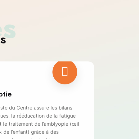
es
s
ptie
iste du Centre assure les bilans
ues, la rééducation de la fatigue
et le traitement de l’amblyopie (œil
 de l’enfant) grâce à des