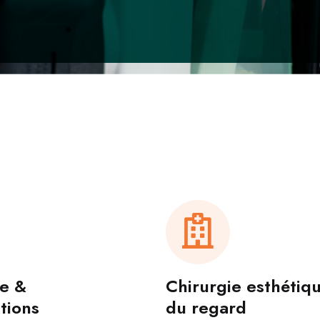
ie &
Chirurgie esthétiq
tions
du regard