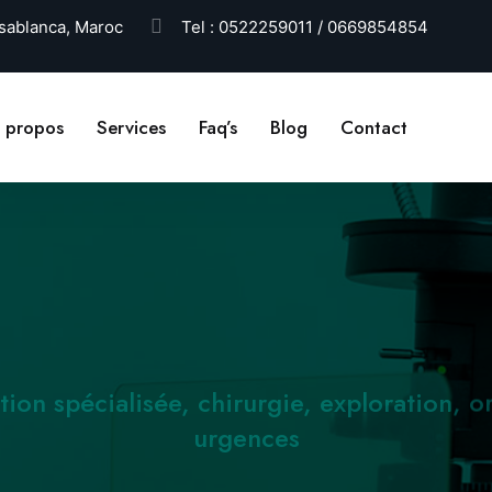
ablanca, Maroc
Tel :
0522259011 / 0669854854
 propos
Services
Faq’s
Blog
Contact
tion spécialisée, chirurgie, exploration, or
urgences