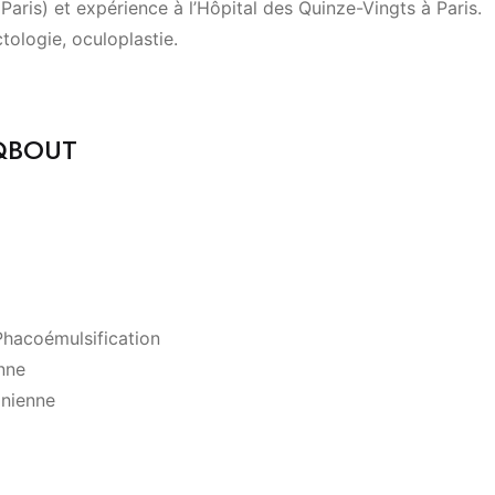
aris) et expérience à l’Hôpital des Quinze-Vingts à Paris.
ctologie, oculoplastie.
AQBOUT
Phacoémulsification
enne
inienne