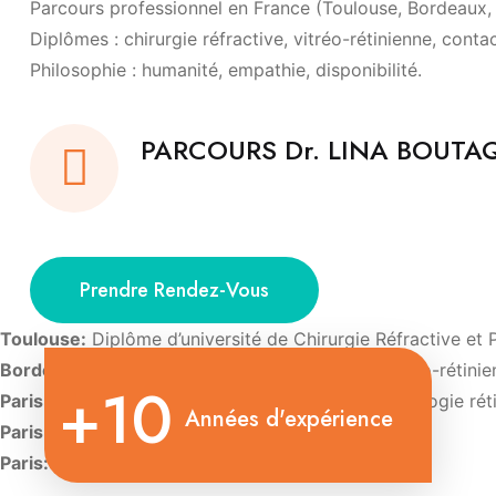
Parcours professionnel en France (Toulouse, Bordeaux, P
Diplômes : chirurgie réfractive, vitréo-rétinienne, conta
Philosophie : humanité, empathie, disponibilité.
PARCOURS Dr. LINA BOUT
Prendre Rendez-Vous
Toulouse:
Diplôme d’université de Chirurgie Réfractive et 
Bordeaux:
Diplôme d’Université de Chirurgie vitréo-rétini
+10
Paris:
Diplôme d’Université d’Imagerie et de pathologie rét
Années d'expérience
Paris:
Diplôme d’Université de Contactologie.
Paris:
Diplôme d’oculoplastie esthétique