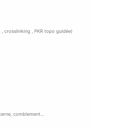
 , crosslinking , PKR topo guidée)
u cerne, comblement…