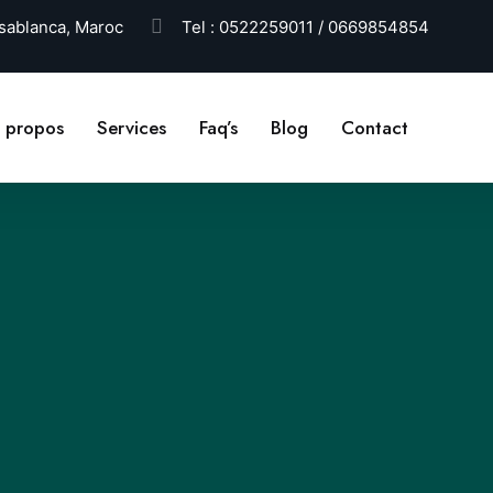
ablanca, Maroc
Tel :
0522259011 / 0669854854
 propos
Services
Faq’s
Blog
Contact