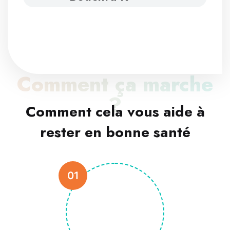
Comment ça marche
?
Comment cela vous aide à
rester en bonne santé
01