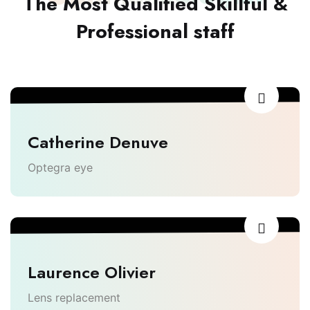
The Most Qualified Skillful &
Professional staff
Catherine Denuve
Optegra eye
Laurence Olivier
Lens replacement