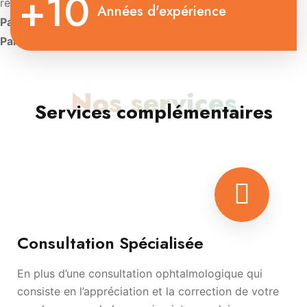
+10
rétinienne
Années d'expérience
Paris:
Diplôme d’Université de Contactologie.
Paris:
Diplôme d’oculoplastie esthétique
Nos services
Services complémentaires
Consultation Spécialisée
En plus d’une consultation ophtalmologique qui
consiste en l’appréciation et la correction de votre