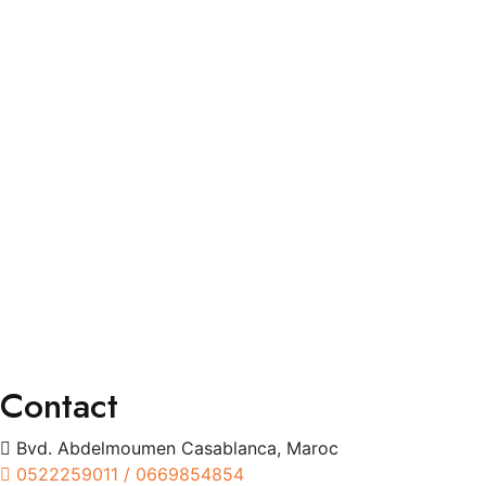
Faq’s
Contact
Services
Consultation Spécialisée
Chirurgies
Orthoptie
Exploration
Traitements
Contact
Bvd. Abdelmoumen Casablanca, Maroc
0522259011 / 0669854854