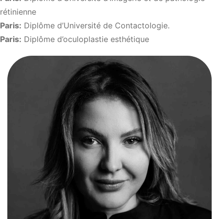
rétinienne
Paris:
Diplôme d’Université de Contactologie.
Paris:
Diplôme d’oculoplastie esthétique