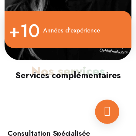
+10
Années d'expérience
Nos services
Services complémentaires
Consultation Spécialisée