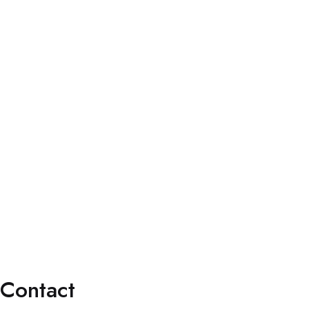
À propos
Services
Faq’s
Contact
Services
Consultation Spécialisée
Chirurgies
Orthoptie
Exploration
Traitements
Contact