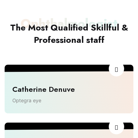
Ophthalmologist
The Most Qualified Skillful &
Professional staff
Catherine Denuve
Optegra eye