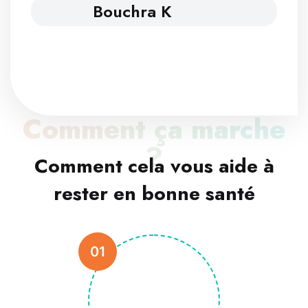
Bouchra K
Comment ça marche
?
Comment cela vous aide à
rester en bonne santé
01