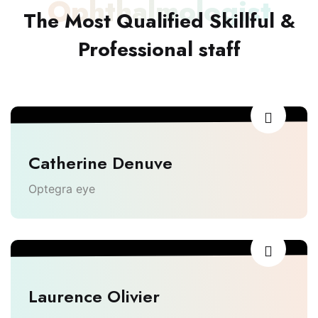
Ophthalmologist
The Most Qualified Skillful &
Professional staff
Catherine Denuve
Optegra eye
Laurence Olivier