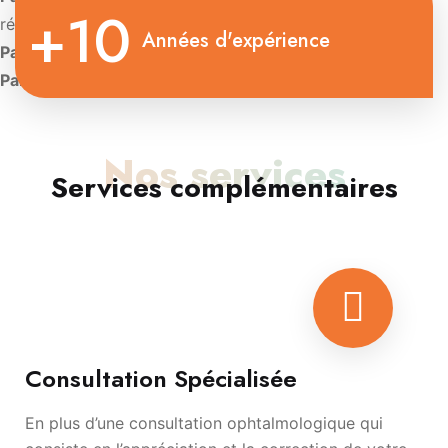
+10
rétinienne
Années d'expérience
Paris:
Diplôme d’Université de Contactologie.
Paris:
Diplôme d’oculoplastie esthétique
Nos services
Services complémentaires
Consultation Spécialisée
En plus d’une consultation ophtalmologique qui