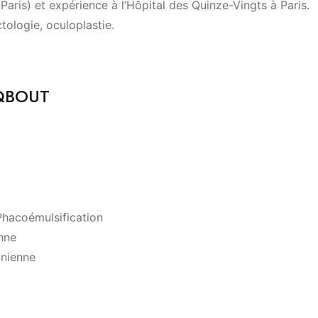
aris) et expérience à l’Hôpital des Quinze-Vingts à Paris.
ctologie, oculoplastie.
AQBOUT
Phacoémulsification
enne
inienne