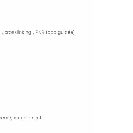
 , crosslinking , PKR topo guidée)
u cerne, comblement…