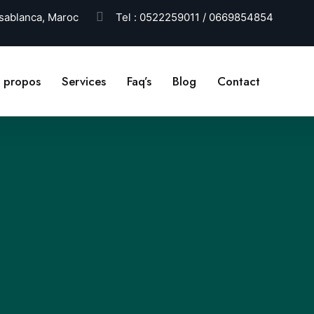
ablanca, Maroc
Tel :
0522259011 / 0669854854
 propos
Services
Faq’s
Blog
Contact