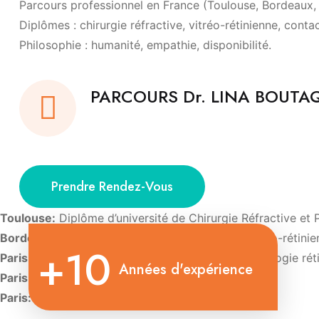
Parcours professionnel en France (Toulouse, Bordeaux, P
Diplômes : chirurgie réfractive, vitréo-rétinienne, conta
Philosophie : humanité, empathie, disponibilité.
PARCOURS Dr. LINA BOUT
Prendre Rendez-Vous
Toulouse:
Diplôme d’université de Chirurgie Réfractive et 
Bordeaux:
Diplôme d’Université de Chirurgie vitréo-rétini
+10
Paris:
Diplôme d’Université d’Imagerie et de pathologie rét
Années d'expérience
Paris:
Diplôme d’Université de Contactologie.
Paris:
Diplôme d’oculoplastie esthétique