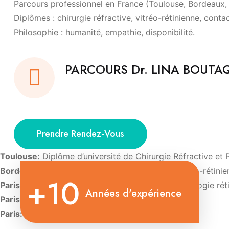
Parcours professionnel en France (Toulouse, Bordeaux, P
Diplômes : chirurgie réfractive, vitréo-rétinienne, conta
Philosophie : humanité, empathie, disponibilité.
PARCOURS Dr. LINA BOUT
Prendre Rendez-Vous
Toulouse:
Diplôme d’université de Chirurgie Réfractive et 
Bordeaux:
Diplôme d’Université de Chirurgie vitréo-rétini
+10
Paris:
Diplôme d’Université d’Imagerie et de pathologie rét
Années d'expérience
Paris:
Diplôme d’Université de Contactologie.
Paris:
Diplôme d’oculoplastie esthétique