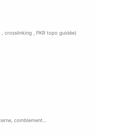
 , crosslinking , PKR topo guidée)
u cerne, comblement…