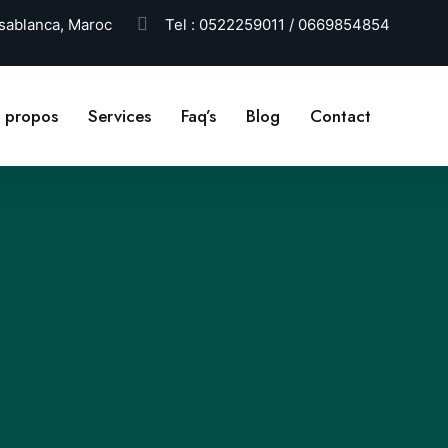
ablanca, Maroc
Tel :
0522259011 / 0669854854
 propos
Services
Faq’s
Blog
Contact