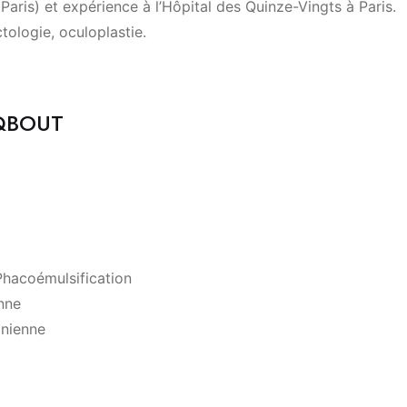
aris) et expérience à l’Hôpital des Quinze-Vingts à Paris.
ctologie, oculoplastie.
AQBOUT
Phacoémulsification
enne
inienne