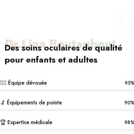
Dr.Lina Boutaqbout
Des soins oculaires de qualité
pour enfants et adultes
👩‍⚕️ Équipe dévouée
95
🔬 Équipements de pointe
90
🏆 Expertise médicale
98