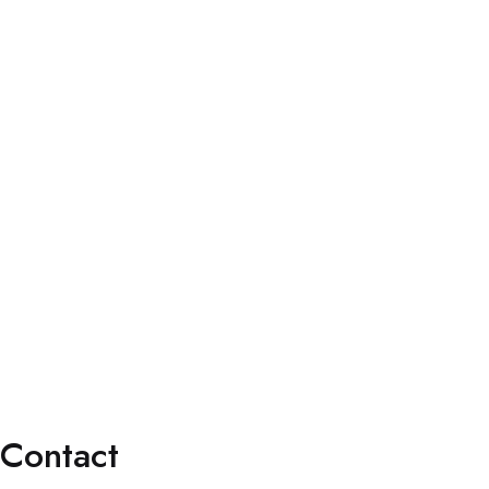
Services
Faq’s
Contact
Services
Consultation Spécialisée
Chirurgies
Orthoptie
Exploration
Traitements
Contact