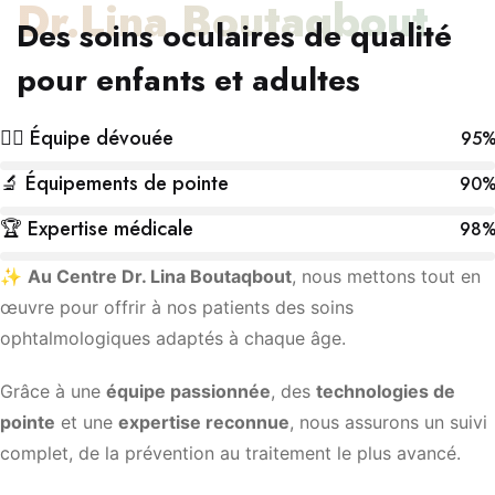
Dr.Lina Boutaqbout
Des soins oculaires de qualité
pour enfants et adultes
👩‍⚕️ Équipe dévouée
95
🔬 Équipements de pointe
90
🏆 Expertise médicale
98
✨
Au Centre Dr. Lina Boutaqbout
, nous mettons tout en
œuvre pour offrir à nos patients des soins
ophtalmologiques adaptés à chaque âge.
Grâce à une
équipe passionnée
, des
technologies de
pointe
et une
expertise reconnue
, nous assurons un suivi
complet, de la prévention au traitement le plus avancé.