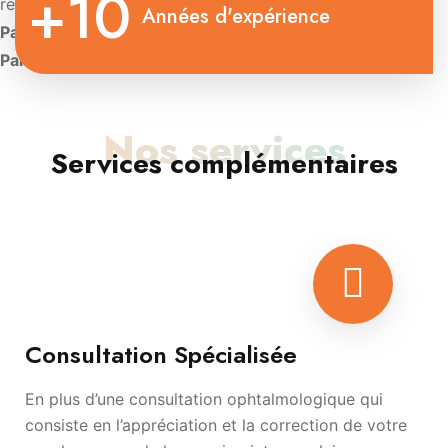
+10
rétinienne
Années d'expérience
Paris:
Diplôme d’Université de Contactologie.
Paris:
Diplôme d’oculoplastie esthétique
Nos services
Services complémentaires
Consultation Spécialisée
En plus d’une consultation ophtalmologique qui
consiste en l’appréciation et la correction de votre