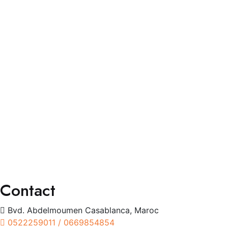
Faq’s
Contact
Services
Consultation Spécialisée
Chirurgies
Orthoptie
Exploration
Traitements
Contact
Bvd. Abdelmoumen Casablanca, Maroc
0522259011 / 0669854854