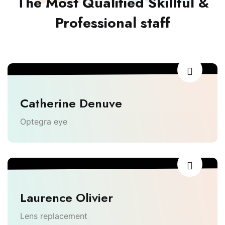
The Most Qualified Skillful &
Professional staff
Catherine Denuve
Optegra eye
Laurence Olivier
Lens replacement