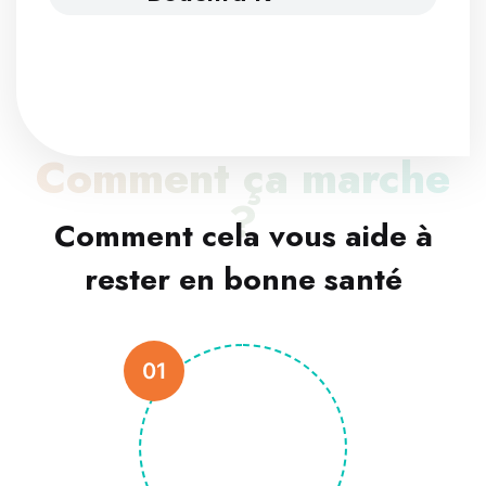
Comment ça marche
?
Comment cela vous aide à
rester en bonne santé
01