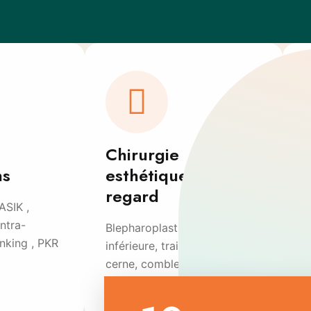
Chirurgie
ns
esthétique du
regard
ASIK ,
E
ntra-
i
Blepharoplastie supérieure et
inking , PKR
d
inférieure, traitement du
O
cerne, comblement…
s