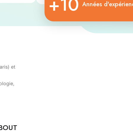
+10
Années d'expérien
ris) et
ologie,
QBOUT