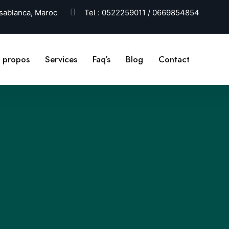
ablanca, Maroc
Tel :
0522259011 / 0669854854
 propos
Services
Faq’s
Blog
Contact