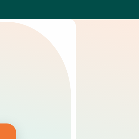
Explorations &
diagnostics
xamens de haute précision :
magerie rétinienne, fond
’œil, pression intraoculaire,
CT et autres tests pour un
uivi complet.