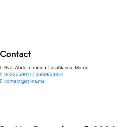
Consultation Spécialisée
Chirurgies
Orthoptie
Exploration
Traitements
Contact
Bvd. Abdelmoumen Casablanca, Maroc
0522259011 / 0669854854
contact@drlina.ma