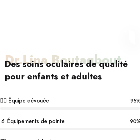
Dr.Lina Boutaqbout
Des soins oculaires de qualité
pour enfants et adultes
👩‍⚕️ Équipe dévouée
95
🔬 Équipements de pointe
90